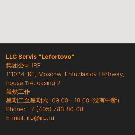
LLC Servis "Lefortovo"
集团公司 IRP
111024, RF, Moscow, Entuziastov Highway,
house 11A, casing 2
虽然工作:
星期二至星期六: 09:00 - 18:00 (没有中断)
Phone: +7 (495) 783-80-08
E-mail: irp@irp.ru