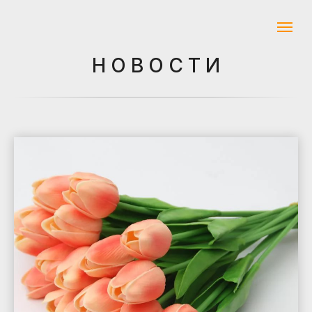
Н О В О С Т И