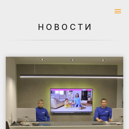
Н О В О С Т И