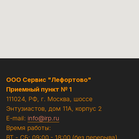
ООО Сервис "Лефортово"
Приемный пункт № 1
111024, РФ, г. Москва, шоссе
Энтузиастов, дом 11А, корпус 2
E-mail:
info@irp.ru
Время работы:
ВТ - СБ: 09:00 - 18:00 (без перерыва)