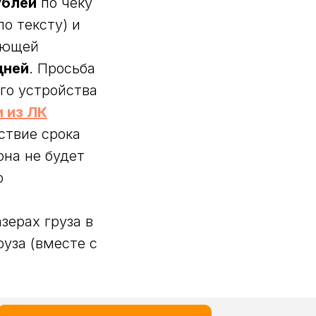
ублей
по чеку
о тексту) и
рующей
дней
. Просьба
го устройства
 из ЛК
ствие срока
она не будет
о
зерах груза в
руза (вместе с