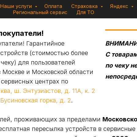
Наши услуги
Оплата
Страховка
Яндекс
Региональный сервис
Для ТО
покупатели!
патели! Гарантийное
ВНИМАНИ
стройств (стоимостью более
С товара
 чеку) для пользователей
по чеку 
 Москве и Московской области
непосредс
 сервисных центрах по
ква, ш. Энтузиастов, д. 11А, к. 2
 Бусиновская горка, д. 2
.
елей, проживающих за пределами
Московско
есплатная пересылка устройств в сервисны