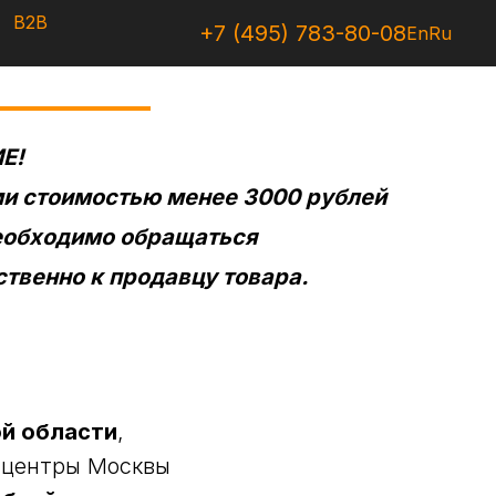
B2B
+7 (495) 783-80-08
En
Ru
Е!
ми стоимостью менее 3000 рублей
необходимо обращаться
твенно к продавцу товара.
й области
,
е центры Москвы